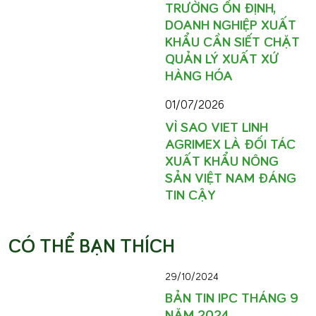
TRƯỜNG ỔN ĐỊNH,
DOANH NGHIỆP XUẤT
KHẨU CẦN SIẾT CHẶT
QUẢN LÝ XUẤT XỨ
HÀNG HÓA
01/07/2026
VÌ SAO VIET LINH
AGRIMEX LÀ ĐỐI TÁC
XUẤT KHẨU NÔNG
SẢN VIỆT NAM ĐÁNG
TIN CẬY
CÓ THỂ BẠN THÍCH
29/10/2024
BẢN TIN IPC THÁNG 9
NĂM 2024