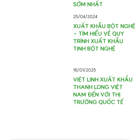
SỚM NHẤT
25/04/2024
XUẤT KHẨU BỘT NGHỆ
– TÌM HIỂU VỀ QUY
TRÌNH XUẤT KHẨU
TINH BỘT NGHỆ
16/01/2025
VIỆT LINH XUẤT KHẨU
THANH LONG VIỆT
NAM ĐẾN VỚI THỊ
TRƯỜNG QUỐC TẾ