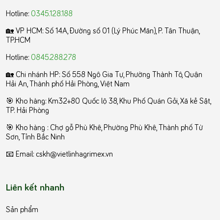
Hotline:
0345.128.188
🏡 VP HCM:
Số 14A, Đường số 01 (Lý Phúc Mãn), P. Tân Thuận,
TP.HCM
Hotline:
0845.288.278
🏡 Chi nhánh HP: Số 558 Ngô Gia Tự, Phường Thành Tô, Quận
Hải An, Thành phố Hải Phòng, Việt Nam
🎯 Kho hàng: Km32+80 Quốc lộ 38, Khu Phố Quán Gỏi, Xã kẻ Sặt,
TP. Hải Phòng
️🎯 Kho hàng : Chợ gỗ Phù Khê, Phường Phù Khê, Thành phố Từ
Sơn, Tỉnh Bắc Ninh
📧 Email: cskh@vietlinhagrimex.vn
Liên kết nhanh
Sản phẩm