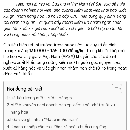
TCCT
Hiệp hội Hồ tiêu và Cây gia vị Việt Nam (VPSA) vừa đề nghị
các doanh nghiệp hội viên tăng cường kiểm soát việc khai báo xuất
xứ, ghi nhãn hàng hóa và hồ sơ cấp C/O theo đúng quy định, trong
bối cảnh cơ quan Hải quan đẩy mạnh kiểm tra nhằm ngăn chặn
gian lận xuất xứ, giả mạo xuất xứ và chuyển tải bất hợp pháp đối
với hàng hóa xuất khẩu, nhập khẩu.
Giá tiêu hiện tại thị trường trong nước tiếp tục duy trì ổn định
trong khoảng
136.000 – 139.000 đồng/kg
. Trong khi đó, Hiệp hội
Hồ tiêu và Cây gia vị Việt Nam (VPSA) khuyến cáo các doanh
nghiệp xuất khẩu tăng cường kiểm soát nguồn gốc nguyên liệu,
xuất xứ hàng hóa và việc ghi nhãn nhằm hạn chế rủi ro trong hoạt
động xuất khẩu.
Nội dung bài viết
Giá tiêu trong nước trước tháng 6
VPSA khuyến nghị doanh nghiệp kiểm soát chặt xuất xứ
hàng hóa
Lưu ý về ghi nhãn “Made in Vietnam”
Doanh nghiệp cần chủ động rà soát chuỗi cung ứng