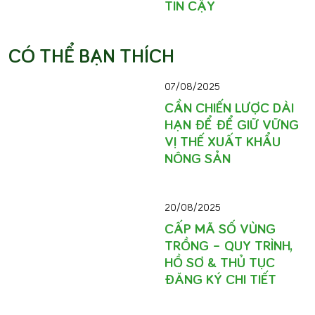
TIN CẬY
CÓ THỂ BẠN THÍCH
07/08/2025
CẦN CHIẾN LƯỢC DÀI
HẠN ĐỂ ĐỂ GIỮ VỮNG
VỊ THẾ XUẤT KHẨU
NÔNG SẢN
20/08/2025
CẤP MÃ SỐ VÙNG
TRỒNG – QUY TRÌNH,
HỒ SƠ & THỦ TỤC
ĐĂNG KÝ CHI TIẾT