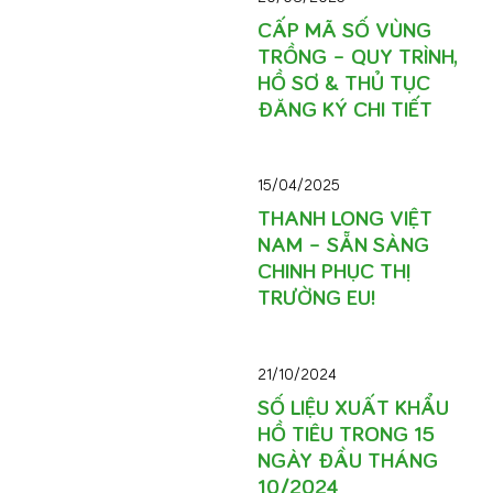
CẤP MÃ SỐ VÙNG
TRỒNG – QUY TRÌNH,
HỒ SƠ & THỦ TỤC
ĐĂNG KÝ CHI TIẾT
15/04/2025
THANH LONG VIỆT
NAM – SẴN SÀNG
CHINH PHỤC THỊ
TRƯỜNG EU!
21/10/2024
SỐ LIỆU XUẤT KHẨU
HỒ TIÊU TRONG 15
NGÀY ĐẦU THÁNG
10/2024