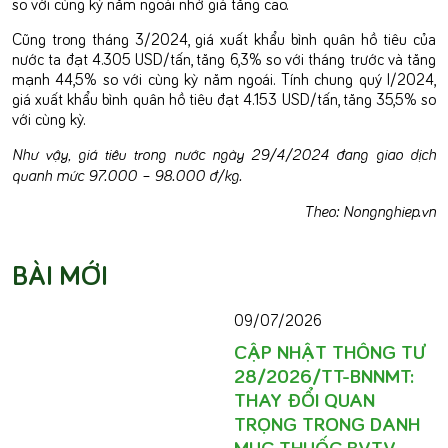
so với cùng kỳ năm ngoái nhờ giá tăng cao.
Cũng trong tháng 3/2024, giá xuất khẩu bình quân hồ tiêu của
nước ta đạt 4.305 USD/tấn, tăng 6,3% so với tháng trước và tăng
mạnh 44,5% so với cùng kỳ năm ngoái. Tính chung quý I/2024,
giá xuất khẩu bình quân hồ tiêu đạt 4.153 USD/tấn, tăng 35,5% so
với cùng kỳ.
Như vậy, giá tiêu trong nước ngày 29/4/2024 đang giao dịch
quanh mức 97.000 – 98.000 đ/kg.
Theo: Nongnghiep.vn
BÀI MỚI
09/07/2026
CẬP NHẬT THÔNG TƯ
28/2026/TT-BNNMT:
THAY ĐỔI QUAN
TRỌNG TRONG DANH
MỤC THUỐC BVTV