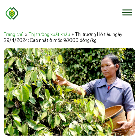
Skip to content
Trang chủ
»
Thị trường xuất khẩu
»
Thị trường Hồ tiêu ngày
29/4/2024: Cao nhất ở mốc 98.000 đồng/kg