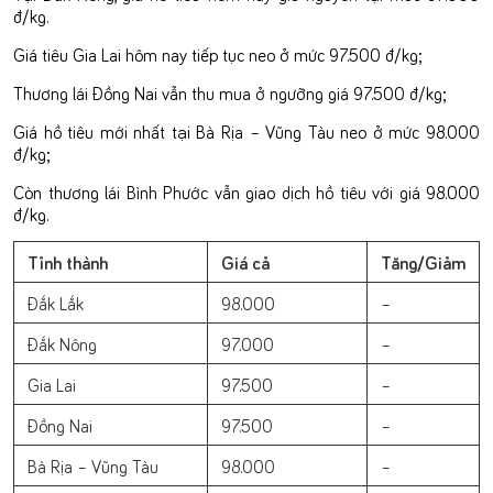
đ/kg.
Giá tiêu Gia Lai hôm nay tiếp tục neo ở mức 97.500 đ/kg;
Thương lái Đồng Nai vẫn thu mua ở ngưỡng giá 97.500 đ/kg;
Giá hồ tiêu mới nhất tại Bà Rịa – Vũng Tàu neo ở mức 98.000
đ/kg;
Còn thương lái Bình Phước vẫn giao dịch hồ tiêu với giá 98.000
đ/kg.
Tỉnh thành
Giá cả
Tăng/Giảm
Đắk Lắk
98.000
–
Đắk Nông
97.000
–
Gia Lai
97.500
–
Đồng Nai
97.500
–
Bà Rịa – Vũng Tàu
98.000
–