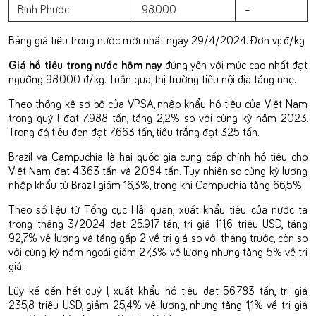
Bình Phước
98.000
–
Bảng giá tiêu trong nước mới nhất ngày 29/4/2024. Đơn vị: đ/kg
Giá hồ tiêu trong nước hôm nay
đứng yên với mức cao nhất đạt
ngưỡng 98.000 đ/kg. Tuần qua, thị trường tiêu nội địa tăng nhẹ.
Theo thống kê sơ bộ của VPSA, nhập khẩu hồ tiêu của Việt Nam
trong quý I đạt 7.988 tấn, tăng 2,2% so với cùng kỳ năm 2023.
Trong đó, tiêu đen đạt 7.663 tấn, tiêu trắng đạt 325 tấn.
Brazil và Campuchia là hai quốc gia cung cấp chính hồ tiêu cho
Việt Nam đạt 4.363 tấn và 2.084 tấn. Tuy nhiên so cùng kỳ lượng
nhập khẩu từ Brazil giảm 16,3%, trong khi Campuchia tăng 66,5%.
Theo số liệu từ Tổng cục Hải quan, xuất khẩu tiêu của nước ta
trong tháng 3/2024 đạt 25.917 tấn, trị giá 111,6 triệu USD, tăng
92,7% về lượng và tăng gấp 2 về trị giá so với tháng trước, còn so
với cùng kỳ năm ngoái giảm 27,3% về lượng nhưng tăng 5% về trị
giá.
Lũy kế đến hết quý I, xuất khẩu hồ tiêu đạt 56.783 tấn, trị giá
235,8 triệu USD, giảm 25,4% về lượng, nhưng tăng 1,1% về trị giá