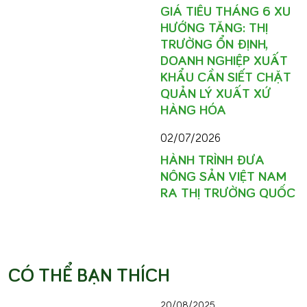
GIÁ TIÊU THÁNG 6 XU
HƯỚNG TĂNG: THỊ
TRƯỜNG ỔN ĐỊNH,
DOANH NGHIỆP XUẤT
KHẨU CẦN SIẾT CHẶT
QUẢN LÝ XUẤT XỨ
HÀNG HÓA
02/07/2026
HÀNH TRÌNH ĐƯA
NÔNG SẢN VIỆT NAM
RA THỊ TRƯỜNG QUỐC
CÓ THỂ BẠN THÍCH
20/08/2025