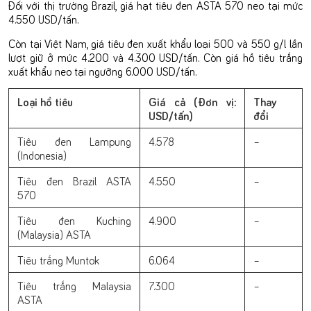
Đối với thị trường Brazil, giá hạt tiêu đen ASTA 570 neo tại mức
4.550 USD/tấn.
Còn tại Việt Nam, giá tiêu đen xuất khẩu loại 500 và 550 g/l lần
lượt giữ ở mức 4.200 và 4.300 USD/tấn. Còn giá hồ tiêu trắng
xuất khẩu neo tại ngưỡng 6.000 USD/tấn.
Loại hồ tiêu
Giá cả (Đơn vị:
Thay
USD/tấn)
đổi
Tiêu đen Lampung
4.578
–
(Indonesia)
Tiêu đen Brazil ASTA
4.550
–
570
Tiêu đen Kuching
4.900
–
(Malaysia) ASTA
Tiêu trắng Muntok
6.064
–
Tiêu trắng Malaysia
7.300
–
ASTA