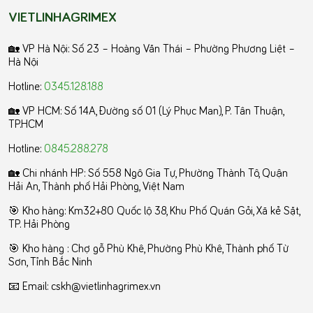
VIETLINHAGRIMEX
🏡 VP Hà Nội: Số 23 – Hoàng Văn Thái – Phường Phương Liệt –
Hà Nội
Hotline:
0345.128.188
🏡 VP HCM:
Số 14A, Đường số 01 (Lý Phục Man), P. Tân Thuận,
TP.HCM
Hotline:
0845.288.278
🏡 Chi nhánh HP: Số 558 Ngô Gia Tự, Phường Thành Tô, Quận
Hải An, Thành phố Hải Phòng, Việt Nam
🎯 Kho hàng: Km32+80 Quốc lộ 38, Khu Phố Quán Gỏi, Xã kẻ Sặt,
TP. Hải Phòng
️🎯 Kho hàng : Chợ gỗ Phù Khê, Phường Phù Khê, Thành phố Từ
Sơn, Tỉnh Bắc Ninh
📧 Email: cskh@vietlinhagrimex.vn