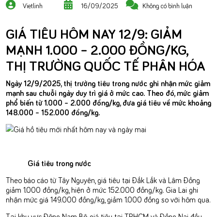
Vietlinh
16/09/2025
Không có bình luận
GIÁ TIÊU HÔM NAY 12/9: GIẢM
MẠNH 1.000 – 2.000 ĐỒNG/KG,
THỊ TRƯỜNG QUỐC TẾ PHÂN HÓA
Ngày 12/9/2025, thị trường tiêu trong nước ghi nhận mức giảm
mạnh sau chuỗi ngày duy trì giá ở mức cao. Theo đó, mức giảm
phổ biến từ 1.000 – 2.000 đồng/kg, đưa giá tiêu về mức khoảng
148.000 – 152.000 đồng/kg.
Giá tiêu trong nước
Theo báo cáo từ Tây Nguyên, giá tiêu tại Đắk Lắk và Lâm Đồng
giảm 1.000 đồng/kg, hiện ở mức 152.000 đồng/kg. Gia Lai ghi
nhận mức giá 149.000 đồng/kg, giảm 1.000 đồng so với hôm qua.
Tại khu vực Đông Nam Bộ, giá tiêu tại TP.HCM và Đồng Nai đều