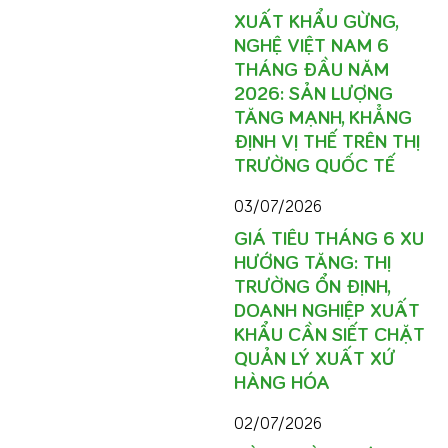
XUẤT KHẨU GỪNG,
NGHỆ VIỆT NAM 6
THÁNG ĐẦU NĂM
2026: SẢN LƯỢNG
TĂNG MẠNH, KHẲNG
ĐỊNH VỊ THẾ TRÊN THỊ
TRƯỜNG QUỐC TẾ
03/07/2026
GIÁ TIÊU THÁNG 6 XU
HƯỚNG TĂNG: THỊ
TRƯỜNG ỔN ĐỊNH,
DOANH NGHIỆP XUẤT
KHẨU CẦN SIẾT CHẶT
QUẢN LÝ XUẤT XỨ
HÀNG HÓA
02/07/2026