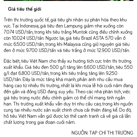
Giá tiêu thế giới
Trên thị trường quốc tế, giá tiêu ghi nhận sự phân hóa theo khu
vực. Tại Indonesia, giá tiêu đen Lampung giảm nhẹ xuống còn
7.074 USD/tấn, trong khi tiêu trắng Muntok cũng điều chỉnh xuống
còn 10.024 USD/tấn. Ngược lại, giá tiêu Brazil ASTA 570 vẫn ở
mức 6.500 USD/tấn, trong khi Malaysia cũng giữ nguyên giá tiêu
đen ở mức 9.700 USD/tấn và tiêu trắng ở mức 12.900 USD/tấn.
Đặc biệt, tiêu Việt Nam cho thấy xu hướng tích cực trên thị trường
xuất khẩu. Giá tiêu đen 500 g/l tăng lên 6.600 USD/tấn, tiêu 550
g/l đạt 6.800 USD/tấn, trong khi tiêu trắng tăng lên 9.250
USD/tấn. Đây là mức tăng khá mạnh, phản ánh nhu cầu mua
hàng cao từ nhiều thị trường, nhất là khi mùa lễ hội cuối năm đang
đến gần và đồng USD đang suy yếu. Theo các nhà phân tích, việc
giá tiêu trong nước điều chỉnh giảm có thể chỉ mang tính ngắn
hạn. Thị trường xuất khẩu vẫn duy trì nhu cầu cao, trong khi nguồn
cung tại nhiều nước sản xuất chính chưa cải thiện đáng kể. Do đó,
hồ tiêu Việt Nam vẫn giữ được lợi thế cạnh tranh cả về giá cả lẫn
chất lượng trong giai đoạn cuối năm.
NGUỒN: TẠP CHÍ THỊ TRƯỜNG