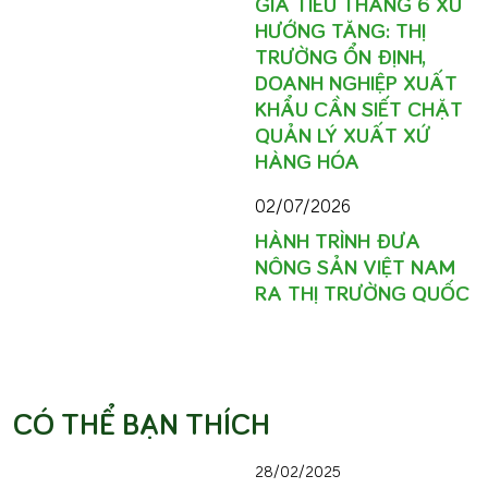
GIÁ TIÊU THÁNG 6 XU
HƯỚNG TĂNG: THỊ
TRƯỜNG ỔN ĐỊNH,
DOANH NGHIỆP XUẤT
KHẨU CẦN SIẾT CHẶT
QUẢN LÝ XUẤT XỨ
HÀNG HÓA
02/07/2026
HÀNH TRÌNH ĐƯA
NÔNG SẢN VIỆT NAM
RA THỊ TRƯỜNG QUỐC
CÓ THỂ BẠN THÍCH
28/02/2025