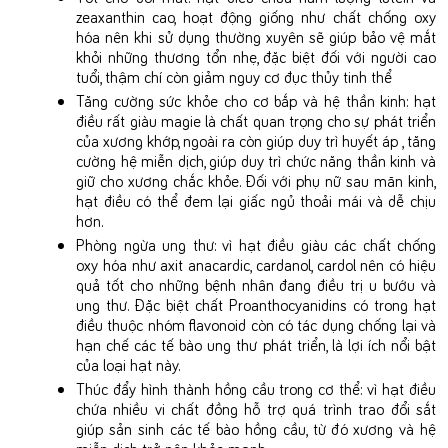
zeaxanthin cao, hoạt động giống như chất chống oxy
hóa nên khi sử dụng thường xuyên sẽ giúp bảo vệ mắt
khỏi những thương tổn nhẹ, đặc biệt đối với người cao
tuổi, thậm chí còn giảm nguy cơ đục thủy tinh thể
Tăng cường sức khỏe cho cơ bắp và hệ thần kinh: hạt
điều rất giàu magie là chất quan trọng cho sự phát triển
của xương khớp, ngoài ra còn giúp duy trì huyết áp , tăng
cường hệ miễn dịch, giúp duy trì chức năng thần kinh và
giữ cho xương chắc khỏe. Đối với phụ nữ sau mãn kinh,
hạt điều có thể đem lại giấc ngủ thoải mái và dễ chịu
hơn.
Phòng ngừa ung thư: vì hạt điều giàu các chất chống
oxy hóa như axit anacardic, cardanol, cardol nên có hiệu
quả tốt cho những bệnh nhân đang điều trị u bướu và
ung thư. Đặc biệt chất Proanthocyanidins có trong hạt
điều thuộc nhóm flavonoid còn có tác dụng chống lại và
hạn chế các tế bào ung thư phát triển, là lợi ích nổi bật
của loại hạt này.
Thúc đẩy hình thành hồng cầu trong cơ thể: vì hạt điều
chứa nhiều vi chất đồng hỗ trợ quá trình trao đổi sắt
giúp sản sinh các tế bào hồng cầu, từ đó xương và hệ
miễn dịch trở nên khỏe mạnh.