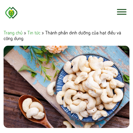
Skip to content
Trang chủ
»
Tin tức
»
Thành phần dinh dưỡng của hạt điều và
công dụng