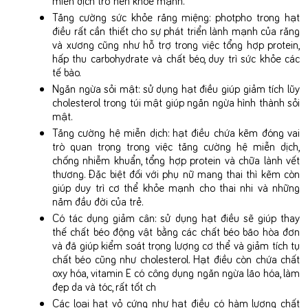
Tăng cường sức khỏe răng miệng: photpho trong hạt
điều rất cần thiết cho sự phát triển lành mạnh của răng
và xương cũng như hỗ trợ trong việc tổng hợp protein,
hấp thu carbohydrate và chất béo, duy trì sức khỏe các
tế bào.
Ngăn ngừa sỏi mật: sử dụng hạt điều giúp giảm tích lũy
cholesterol trong túi mật giúp ngăn ngừa hình thành sỏi
mật.
Tăng cường hệ miễn dịch: hạt điều chứa kẽm đóng vai
trò quan trọng trong việc tăng cường hệ miễn dịch,
chống nhiễm khuẩn, tổng hợp protein và chữa lành vết
thương. Đặc biệt đối với phụ nữ mang thai thì kẽm còn
giúp duy trì cơ thể khỏe mạnh cho thai nhi và những
năm đầu đời của trẻ.
Có tác dụng giảm cân: sử dụng hạt điều sẽ giúp thay
thế chất béo động vật bằng các chất béo bão hòa đơn
và đã giúp kiểm soát trọng lượng cơ thể và giảm tích tụ
chất béo cũng như cholesterol. Hạt điều còn chứa chất
oxy hóa, vitamin E có công dụng ngăn ngừa lão hóa, làm
đẹp da và tóc, rất tốt ch
Các loại hạt vỏ cứng như hạt điều có hàm lượng chất