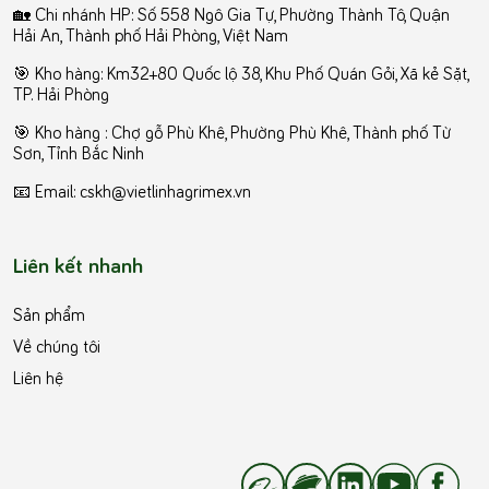
🏡 Chi nhánh HP: Số 558 Ngô Gia Tự, Phường Thành Tô, Quận
Hải An, Thành phố Hải Phòng, Việt Nam
🎯 Kho hàng: Km32+80 Quốc lộ 38, Khu Phố Quán Gỏi, Xã kẻ Sặt,
TP. Hải Phòng
️🎯 Kho hàng : Chợ gỗ Phù Khê, Phường Phù Khê, Thành phố Từ
Sơn, Tỉnh Bắc Ninh
📧 Email: cskh@vietlinhagrimex.vn
Liên kết nhanh
Sản phẩm
Về chúng tôi
Liên hệ