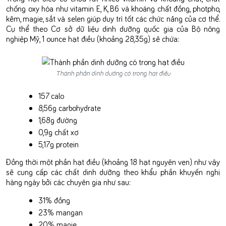
chống oxy hóa như vitamin E, K, B6 và khoáng chất đồng, photpho,
kẽm, magie, sắt và selen giúp duy trì tốt các chức năng của cơ thể.
Cụ thể theo Cơ sở dữ liệu dinh dưỡng quốc gia của Bộ nông
nghiệp Mỹ, 1 ounce hạt điều (khoảng 28,35g) sẽ chứa:
Thành phần dinh dưỡng có trong hạt điều
157 calo
8,56g carbohydrate
1,68g đường
0,9g chất xơ
5,17g protein
Đồng thời một phần hạt điều (khoảng 18 hạt nguyên vẹn) như vậy
sẽ cung cấp các chất dinh dưỡng theo khẩu phần khuyến nghị
hàng ngày bởi các chuyên gia như sau:
31% đồng
23% mangan
20% magie