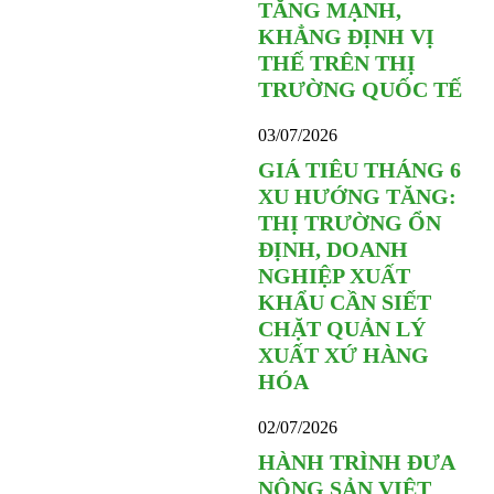
TĂNG MẠNH,
KHẲNG ĐỊNH VỊ
THẾ TRÊN THỊ
TRƯỜNG QUỐC TẾ
03/07/2026
GIÁ TIÊU THÁNG 6
XU HƯỚNG TĂNG:
THỊ TRƯỜNG ỔN
ĐỊNH, DOANH
NGHIỆP XUẤT
KHẨU CẦN SIẾT
CHẶT QUẢN LÝ
XUẤT XỨ HÀNG
HÓA
02/07/2026
HÀNH TRÌNH ĐƯA
NÔNG SẢN VIỆT