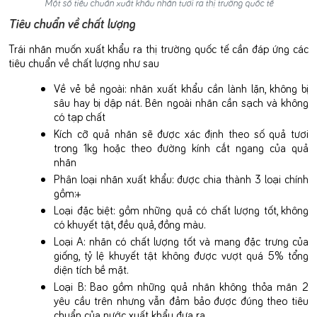
Một số tiêu chuẩn xuất khẩu nhãn tươi ra thị trường quốc tế
Tiêu chuẩn về chất lượng
Trái nhãn muốn xuất khẩu ra thị trường quốc tế cần đáp ứng các
tiêu chuẩn về chất lượng như sau
Về vẻ bề ngoài: nhãn xuất khẩu cần lành lặn, không bị
sâu hay bị dập nát. Bên ngoài nhãn cần sạch và không
có tạp chất
Kích cỡ quả nhãn sẽ được xác định theo số quả tươi
trong 1kg hoặc theo đường kính cắt ngang của quả
nhãn
Phân loại nhãn xuất khẩu: được chia thành 3 loại chính
gồm:+
Loại đặc biệt: gồm những quả có chất lượng tốt, không
có khuyết tật, đều quả, đồng màu.
Loại A: nhãn có chất lượng tốt và mang đặc trưng của
giống, tỷ lệ khuyết tật không được vượt quá 5% tổng
diện tích bề mặt.
Loại B: Bao gồm những quả nhãn không thỏa mãn 2
yêu cầu trên nhưng vẫn đảm bảo được đúng theo tiêu
chuẩn của nước xuất khẩu đưa ra.