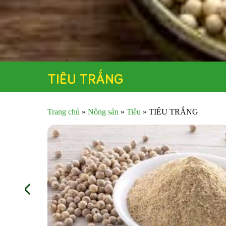
TIÊU TRẮNG
Trang chủ
»
Nông sản
»
Tiêu
»
TIÊU TRẮNG