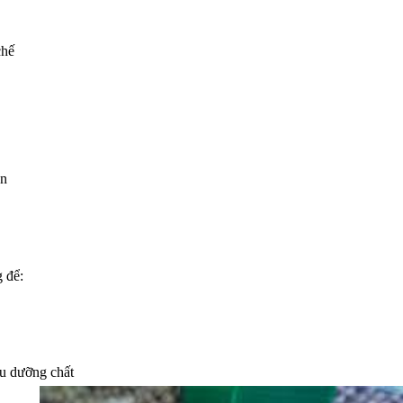
chế
ẵn
g để:
hu dưỡng chất