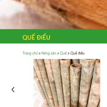
QUẾ ĐIẾU
Trang chủ
»
Nông sản
»
Quế
»
Quế điếu