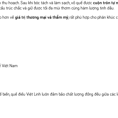
u thu hoạch. Sau khi bóc tách và làm sạch, vỏ quế được
cuộn tròn tự n
 cấu trúc chắc và giữ được tối đa mùi thơm cùng hàm lượng tinh dầu.
ao hơn về
giá trị thương mại và thẩm mỹ
, rất phù hợp cho phân khúc c
ế Việt Nam
ế biến, quế điếu Việt Linh luôn đảm bảo chất lượng đồng đều giữa các l