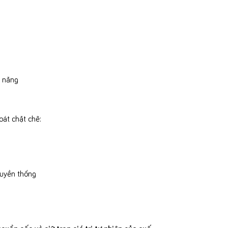
 năng
oát chặt chẽ:
ruyền thống
guồn gốc và giữ trọn giá trị tự nhiên của quế
.