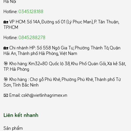
Hà Nội
Hotline:
0345.128.188
🏡 VP HCM:
Số 14A, Đường số 01 (Lý Phục Man), P. Tân Thuận,
TP.HCM
Hotline:
0845.288.278
🏡 Chi nhánh HP: Số 558 Ngô Gia Tự, Phường Thành Tô, Quận
Hải An, Thành phố Hải Phòng, Việt Nam
🎯 Kho hàng: Km32+80 Quốc lộ 38, Khu Phố Quán Gỏi, Xã kẻ Sặt,
TP. Hải Phòng
️🎯 Kho hàng : Chợ gỗ Phù Khê, Phường Phù Khê, Thành phố Từ
Sơn, Tỉnh Bắc Ninh
📧 Email: cskh@vietlinhagrimex.vn
Liên kết nhanh
Sản phẩm