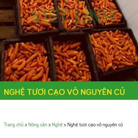
NGHỆ TƯƠI CẠO VỎ NGUYÊN CỦ
Trang chủ
»
Nông sản
»
Nghệ
»
Nghệ tươi cạo vỏ nguyên củ