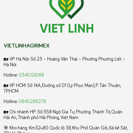
VIETLINHAGRIMEX
🏡 VP Hà Nội: Số 23 – Hoàng Văn Thái – Phường Phương Liệt –
Hà Nội
Hotline:
0345.128.188
🏡 VP HCM:
Số 14A, Đường số 01 (Lý Phục Man), P. Tân Thuận,
TP.HCM
Hotline:
0845.288.278
🏡 Chi nhánh HP: Số 558 Ngô Gia Tự, Phường Thành Tô, Quận
Hải An, Thành phố Hải Phòng, Việt Nam
🎯 Kho hàng: Km32+80 Quốc lộ 38, Khu Phố Quán Gỏi, Xã kẻ Sặt,