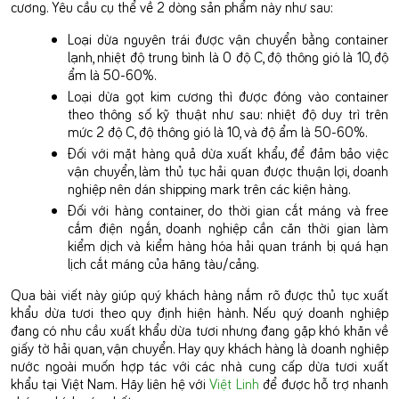
cương. Yêu cầu cụ thể về 2 dòng sản phẩm này như sau:
Loại dừa nguyên trái được vận chuyển bằng container
lạnh, nhiệt độ trung bình là 0 độ C, độ thông gió là 10, độ
ẩm là 50-60%.
Loại dừa gọt kim cương thì được đóng vào container
theo thông số kỹ thuật như sau: nhiệt độ duy trì trên
mức 2 độ C, độ thông gió là 10, và độ ẩm là 50-60%.
Đối với mặt hàng quả dừa xuất khẩu, để đảm bảo việc
vận chuyển, làm thủ tục hải quan được thuận lợi, doanh
nghiệp nên dán shipping mark trên các kiện hàng.
Đối với hàng container, do thời gian cắt máng và free
cắm điện ngắn, doanh nghiệp cần căn thời gian làm
kiểm dịch và kiểm hàng hóa hải quan tránh bị quá hạn
lịch cắt máng của hãng tàu/cảng.
Qua bài viết này giúp quý khách hàng nắm rõ được thủ tục xuất
khẩu dừa tươi theo quy định hiện hành. Nếu quý doanh nghiệp
đang có nhu cầu xuất khẩu dừa tươi nhưng đang gặp khó khăn về
giấy tờ hải quan, vận chuyển. Hay quy khách hàng là doanh nghiệp
nước ngoài muốn hợp tác với các nhà cung cấp dừa tươi xuất
khẩu tại Việt Nam. Hãy liên hệ với
Việt Linh
để được hỗ trợ nhanh