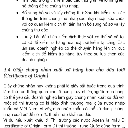
hệ thống để ra chứng thư nháp.
Bổ sung hồ sơ và lấy chứng thư: Sau khi kiểm tra các
thông tin trên chứng thư nháp, xác nhận hoặc sửa chữa
với cơ quan kiểm dịch thì tiến hành bổ sung hồ sơ và lấy
chứng thư gốc.
Lưu ý:
Lần đầu bên kiểm dịch thực vật có thể sẽ về tại
cơ sở để kiểm tra hàng hóa hoặc sẽ kiểm tại cảng. Các
lần sau doanh nghiệp có thể chuyển hàng lên chi cục
kiểm dịch để kiểm tra hàng, tùy theo sự lựa chọn của
doanh nghiệp.
3.4 Giấy chứng nhận xuất xứ hàng hóa cho dừa tươi
(Certificate of Origin)
Giấy chứng nhận này không phải là giấy bắt buộc trong quá trình
làm thủ tục thông quan cho lô hàng. Tuy nhiên, người mua hàng
có thể yêu cầu doanh nghiệp làm giấy chứng nhận xuất xứ đối với
một số thị trường có kí hiệp định thương mại giữa nước nhập
khẩu và Việt Nam. Vì vậy, nhà nhập khẩu có thể sử dụng chứng
nhận xuất xứ để có mức thuế nhập khẩu ưu đãi.
Ví dụ nếu xuất khẩu đi Thị trường các nước Asean là mẫu D
(certificate of Origin Form D), thị trường Trung Quốc dùng form E,